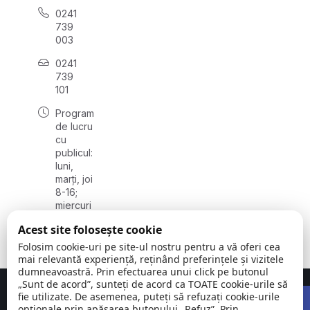
0241
739
003
0241
739
101
Program
de lucru
cu
publicul:
luni,
marți, joi
8-16;
miercuri
8-18;
Acest site folosește cookie
vineri 8-
14
Folosim cookie-uri pe site-ul nostru pentru a vă oferi cea
mai relevantă experiență, reținând preferințele și vizitele
dumneavoastră. Prin efectuarea unui click pe butonul
„Sunt de acord”, sunteți de acord ca TOATE cookie-urile să
Open 
Concept realizat de
Big Media Relații Publice SRL
fie utilizate. De asemenea, puteți să refuzați cookie-urile
opționale prin apăsarea butonului „Refuz”. Prin