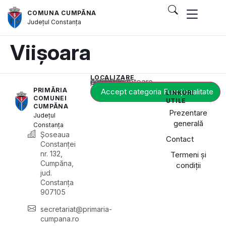
COMUNA CUMPĂNA
Județul
Constanța
Viișoara
LOCALIZARE
Acest conținut este blocat până când acceptați categoria corespunzătoare de cookie-uri.
PRIMĂRIA
Accept categoria Funcționalitate
LINKURI
COMUNEI
UTILE
CUMPĂNA
Prezentare
Județul
generală
Constanța
Șoseaua
Contact
Constanței
nr. 132,
Termeni și
Cumpăna,
condiții
jud.
Constanța
907105
secretariat@primaria-
cumpana.ro