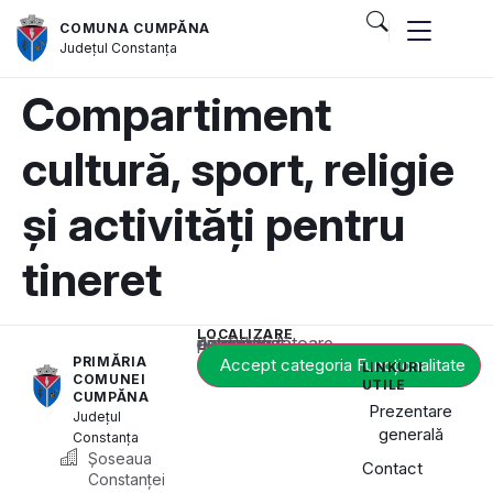
COMUNA CUMPĂNA
Județul
Constanța
Compartiment
cultură, sport, religie
și activități pentru
tineret
LOCALIZARE
Acest conținut este blocat până când acceptați categoria corespunzătoare de cookie-uri.
PRIMĂRIA
Accept categoria Funcționalitate
LINKURI
COMUNEI
UTILE
CUMPĂNA
Prezentare
Județul
generală
Constanța
Șoseaua
Contact
Constanței