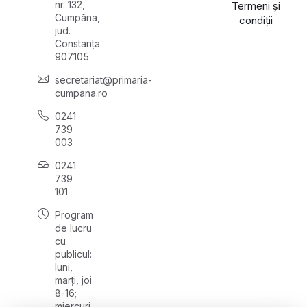
nr. 132,
Termeni și
Cumpăna,
condiții
jud.
Constanța
907105
secretariat@primaria-
cumpana.ro
0241
739
003
0241
739
101
Program
de lucru
cu
publicul:
luni,
marți, joi
8-16;
miercuri