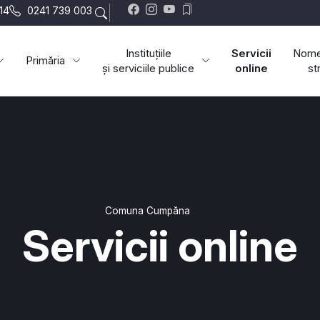
-14
0241 739 003
Instituțiile
Servicii
Nome
Primăria
și serviciile publice
online
st
Comuna Cumpăna
Servicii online