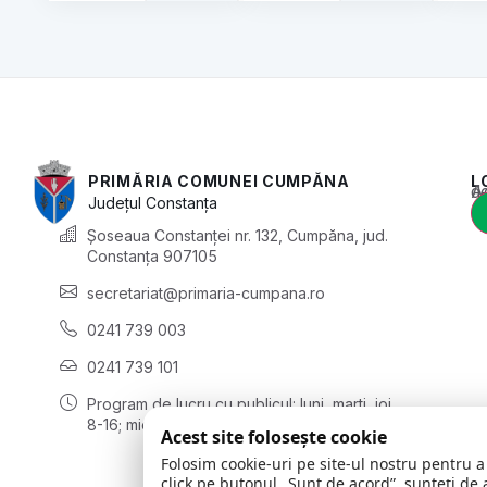
PRIMĂRIA COMUNEI CUMPĂNA
L
Acest conținu
Județul
Constanța
Șoseaua Constanței nr. 132, Cumpăna, jud.
Constanța 907105
secretariat@primaria-cumpana.ro
0241 739 003
0241 739 101
Program de lucru cu publicul:
luni, marți, joi
8-16; miercuri 8-18; vineri 8-14
Acest site folosește cookie
Folosim cookie-uri pe site-ul nostru pentru a
click pe butonul „Sunt de acord”, sunteți de 