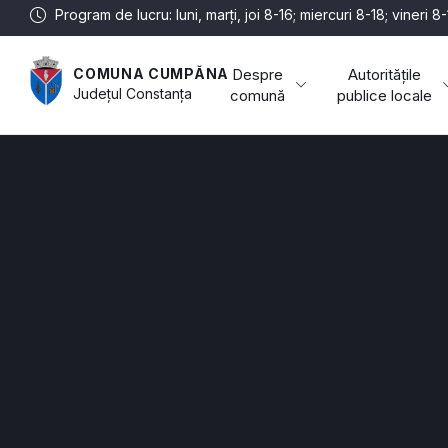
Program de lucru: luni, marți, joi 8-16; miercuri 8-18; vineri 8
Despre
Autoritățile
COMUNA CUMPĂNA
Județul
Constanța
comună
publice locale