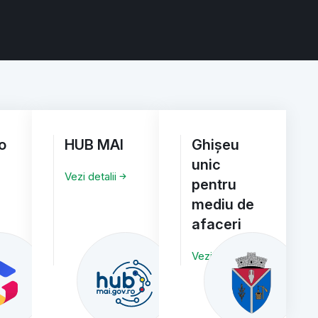
o
HUB MAI
Ghișeu
unic
Vezi detalii
pentru
mediu de
afaceri
Vezi detalii