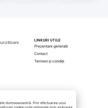
LINKURI UTILE
Prezentare generală
Contact
Termeni și condiții
zitele dumneavoastră. Prin efectuarea unui
 refuzați cookie-urile opționale prin apăsarea