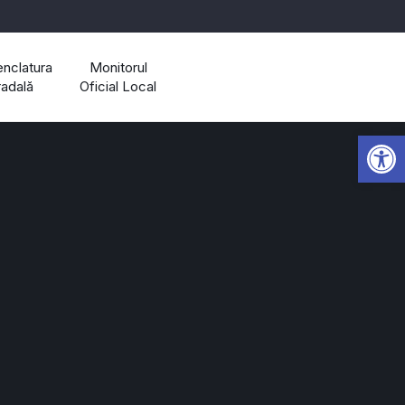
nclatura
Monitorul
radală
Oficial Local
Open 