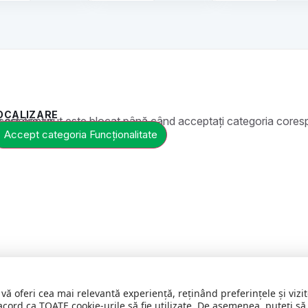
OCALIZARE
t este blocat până când acceptați categoria corespunzătoare de cookie-uri.
Accept categoria Funcționalitate
 vă oferi cea mai relevantă experiență, reținând preferințele și vi
acord ca TOATE cookie-urile să fie utilizate. De asemenea, puteți să