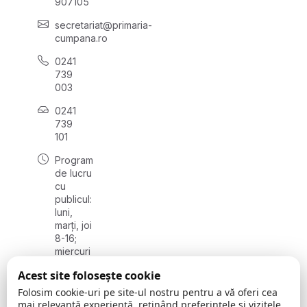
907105
secretariat@primaria-
cumpana.ro
0241
739
003
0241
739
101
Program
de lucru
cu
publicul:
luni,
marți, joi
8-16;
miercuri
8-18;
Acest site folosește cookie
vineri 8-
14
Folosim cookie-uri pe site-ul nostru pentru a vă oferi cea
mai relevantă experiență, reținând preferințele și vizitele