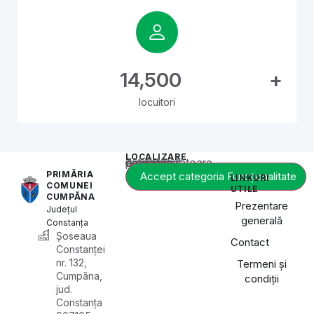
14,500
+
locuitori
LOCALIZARE
Acest conținut este blocat până când acceptați categoria corespunzătoare de cookie-uri.
PRIMĂRIA
Accept categoria Funcționalitate
LINKURI
COMUNEI
UTILE
CUMPĂNA
Prezentare
Județul
generală
Constanța
Șoseaua
Contact
Constanței
nr. 132,
Termeni și
Cumpăna,
condiții
jud.
Constanța