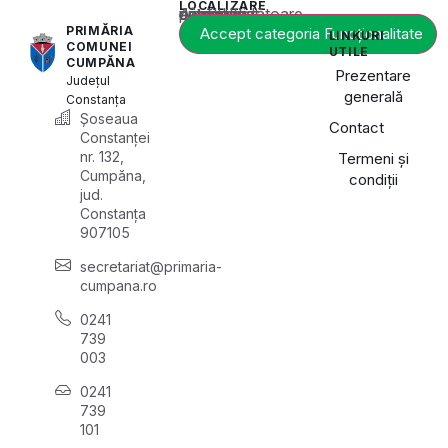
LOCALIZARE
Acest conținut este blocat până când acceptați categoria corespunzătoare de cookie-uri.
PRIMĂRIA
Accept categoria Funcționalitate
LINKURI
COMUNEI
UTILE
CUMPĂNA
Prezentare
Județul
generală
Constanța
Șoseaua
Contact
Constanței
nr. 132,
Termeni și
Cumpăna,
condiții
jud.
Constanța
907105
secretariat@primaria-
cumpana.ro
0241
739
003
0241
739
101