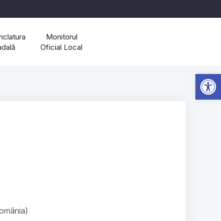
clatura
Monitorul
adală
Oficial Local
Open 
România)