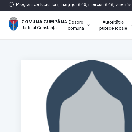
Program de lucru: luni, marți, joi 8-16; miercuri 8-18; vineri 8
Despre
Autoritățile
COMUNA CUMPĂNA
Județul
Constanța
comună
publice locale