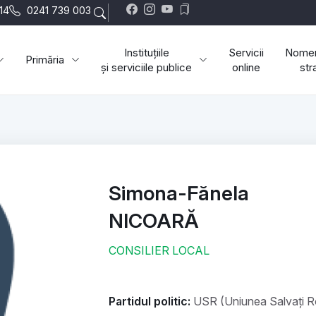
-14
0241 739 003
Instituțiile
Servicii
Nomen
Primăria
și serviciile publice
online
str
Simona-Fănela
NICOARĂ
CONSILIER LOCAL
Partidul politic:
USR (Uniunea Salvați 