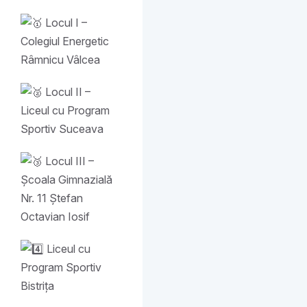
Locul I –
Colegiul Energetic
Râmnicu Vâlcea
Locul II –
Liceul cu Program
Sportiv Suceava
Locul III –
Școala Gimnazială
Nr. 11 Ștefan
Octavian Iosif
Liceul cu
Program Sportiv
Bistrița