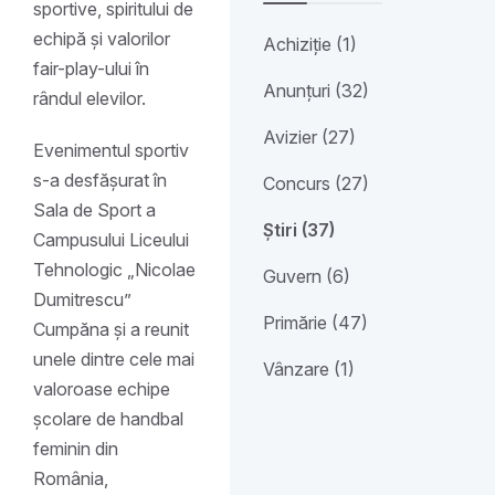
sportive, spiritului de
echipă și valorilor
Achiziție (1)
fair-play-ului în
Anunțuri (32)
rândul elevilor.
Avizier (27)
Evenimentul sportiv
s-a desfășurat în
Concurs (27)
Sala de Sport a
Știri (37)
Campusului Liceului
Tehnologic „Nicolae
Guvern (6)
Dumitrescu”
Primărie (47)
Cumpăna și a reunit
unele dintre cele mai
Vânzare (1)
valoroase echipe
școlare de handbal
feminin din
România,