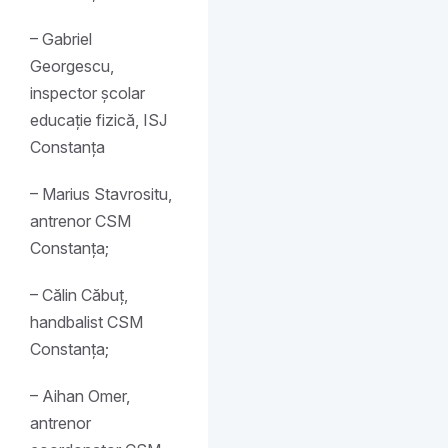
– Gabriel
Georgescu,
inspector școlar
educație fizică, ISJ
Constanța
– Marius Stavrositu,
antrenor CSM
Constanța;
– Călin Căbuț,
handbalist CSM
Constanța;
– Aihan Omer,
antrenor