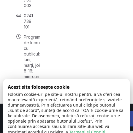
003
0241
739
101
Program
de lucru
cu
publicul:
luni,
marți, joi
8-16;
miercuri
8-18;
Acest site folosește cookie
vineri 8-
14
Folosim cookie-uri pe site-ul nostru pentru a vă oferi cea
mai relevantă experiență, reținând preferințele și vizitele
dumneavoastră. Prin efectuarea unui click pe butonul
„Sunt de acord”, sunteți de acord ca TOATE cookie-urile să
Open 
Concept realizat de
Big Media Relații Publice SRL
fie utilizate. De asemenea, puteți să refuzați cookie-urile
opționale prin apăsarea butonului „Refuz”. Prin
Comuna
©
Toate
continuarea accesării sau utilizării Site-ului web vă
Cumpăna |
2026
drepturile
exprimați acordul cu privire la
Termeni și Condiții
.