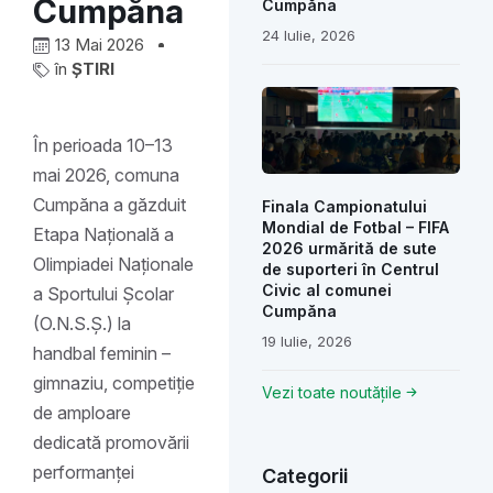
Cumpăna
Cumpăna
24 Iulie, 2026
13 Mai 2026
în
ȘTIRI
În perioada 10–13
mai 2026, comuna
Cumpăna a găzduit
Finala Campionatului
Mondial de Fotbal – FIFA
Etapa Națională a
2026 urmărită de sute
Olimpiadei Naționale
de suporteri în Centrul
Civic al comunei
a Sportului Școlar
Cumpăna
(O.N.S.Ș.) la
19 Iulie, 2026
handbal feminin –
gimnaziu, competiție
Vezi toate noutățile
de amploare
dedicată promovării
performanței
Categorii