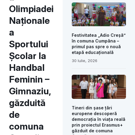
Olimpiadei
Naționale
a
Festivitatea „Adio Creșă”
în comuna Cumpăna –
Sportului
primul pas spre o nouă
etapă educațională
Școlar la
30 Iulie, 2026
Handbal
Feminin –
Gimnaziu,
găzduită
Tineri din șase țări
de
europene descoperă
democrația în viața reală
comuna
prin proiectul Erasmus+
găzduit de comuna