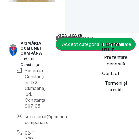
LOCALIZARE
Acest conținut este blocat până când acceptați categoria corespunzătoare de cookie-uri.
PRIMĂRIA
Accept categoria Funcționalitate
LINKURI
COMUNEI
UTILE
CUMPĂNA
Prezentare
Județul
generală
Constanța
Șoseaua
Contact
Constanței
nr. 132,
Termeni și
Cumpăna,
condiții
jud.
Constanța
907105
secretariat@primaria-
cumpana.ro
0241
739