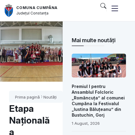
COMUNA CUMPĂNA
Județul
Constanța
Mai multe noutăți
Premiul I pentru
Ansamblul Folcloric
Prima pagină
Noutăți
„Româncuța” al comunei
Cumpăna la Festivalul
Etapa
„Iustina Băluțeanu” din
Bustuchin, Gorj
Națională
1 August, 2026
a