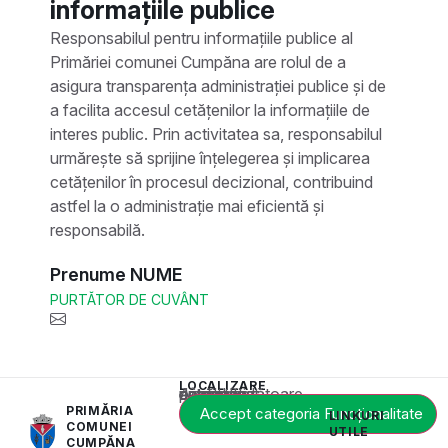
informațiile publice
Responsabilul pentru informațiile publice al
Primăriei comunei Cumpăna are rolul de a
asigura transparența administrației publice și de
a facilita accesul cetățenilor la informațiile de
interes public. Prin activitatea sa, responsabilul
urmărește să sprijine înțelegerea și implicarea
cetățenilor în procesul decizional, contribuind
astfel la o administrație mai eficientă și
responsabilă.
Prenume NUME
PURTĂTOR DE CUVÂNT
LOCALIZARE
Acest conținut este blocat până când acceptați categoria corespunzătoare de cookie-uri.
PRIMĂRIA
Accept categoria Funcționalitate
LINKURI
COMUNEI
UTILE
CUMPĂNA