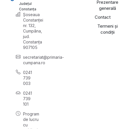
Prezentare
Județul
generală
Constanța
Șoseaua
Contact
Constanței
nr. 132,
Termeni și
Cumpăna,
condiții
jud.
Constanța
907105
secretariat@primaria-
cumpana.ro
0241
739
003
0241
739
101
Program
de lucru
cu