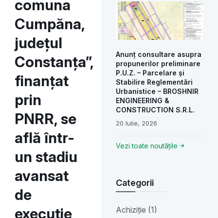
comuna
Cumpăna,
județul
Anunț consultare asupra
Constanța”,
propunerilor preliminare
P.U.Z. – Parcelare și
finanțat
Stabilire Reglementări
Urbanistice – BROSHNIR
prin
ENGINEERING &
CONSTRUCTION S.R.L.
PNRR, se
20 Iulie, 2026
află într-
Vezi toate noutățile
un stadiu
avansat
Categorii
de
execuție
Achiziție (1)