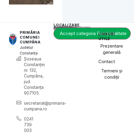
LOCALIZARE
Acest conținut este blocat până când acceptați categoria corespunzătoare de cookie-uri.
PRIMĂRIA
Accept categoria Funcționalitate
LINKURI
COMUNEI
UTILE
CUMPĂNA
Prezentare
Județul
generală
Constanța
Șoseaua
Contact
Constanței
nr. 132,
Termeni și
Cumpăna,
condiții
jud.
Constanța
907105
secretariat@primaria-
cumpana.ro
0241
739
003