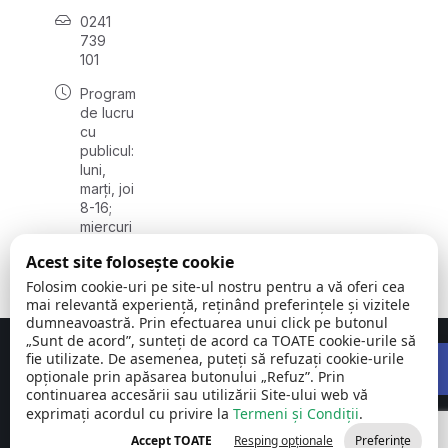
0241
739
101
Program
de lucru
cu
publicul:
luni,
marți, joi
8-16;
miercuri
8-18;
Acest site folosește cookie
vineri 8-
14
Folosim cookie-uri pe site-ul nostru pentru a vă oferi cea
mai relevantă experiență, reținând preferințele și vizitele
dumneavoastră. Prin efectuarea unui click pe butonul
„Sunt de acord”, sunteți de acord ca TOATE cookie-urile să
Open 
Concept realizat de
Big Media Relații Publice SRL
fie utilizate. De asemenea, puteți să refuzați cookie-urile
opționale prin apăsarea butonului „Refuz”. Prin
continuarea accesării sau utilizării Site-ului web vă
Comuna
©
Toate
exprimați acordul cu privire la
Termeni și Condiții
.
Cumpăna |
2026
drepturile
Județul
rezervate
Accept TOATE
Resping opționale
Preferințe