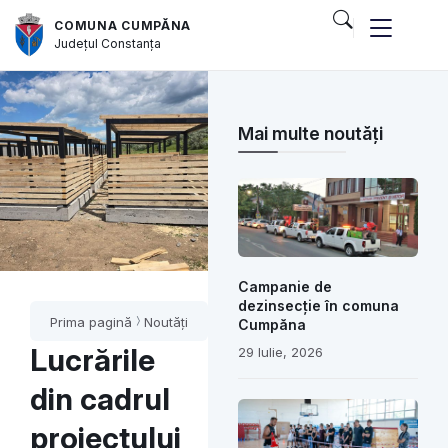
COMUNA CUMPĂNA
Județul
Constanța
Mai multe noutăți
Campanie de
dezinsecție în comuna
Prima pagină
Noutăți
Cumpăna
Lucrările
29 Iulie, 2026
din cadrul
proiectului