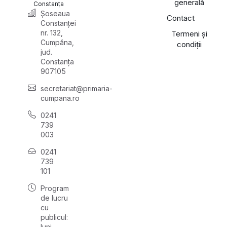
generală
Constanța
Șoseaua
Contact
Constanței
nr. 132,
Termeni și
Cumpăna,
condiții
jud.
Constanța
907105
secretariat@primaria-
cumpana.ro
0241
739
003
0241
739
101
Program
de lucru
cu
publicul:
luni,