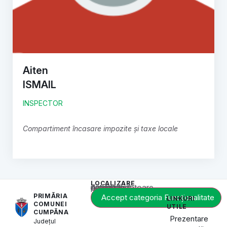
Aiten
ISMAIL
INSPECTOR
Compartiment încasare impozite și taxe locale
LOCALIZARE
Acest conținut este blocat până când acceptați categoria corespunzătoare de cookie-uri.
PRIMĂRIA
Accept categoria Funcționalitate
LINKURI
COMUNEI
UTILE
CUMPĂNA
Prezentare
Județul