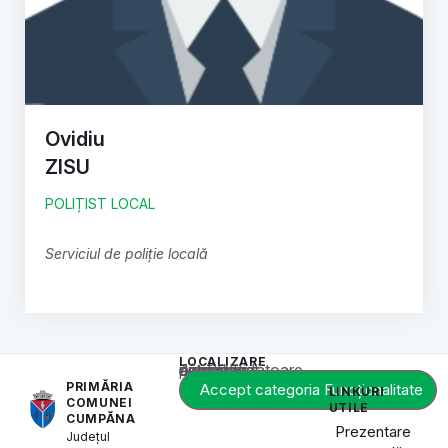
Ovidiu
ZISU
POLIȚIST LOCAL
Serviciul de poliție locală
LOCALIZARE
Acest conținut este blocat până când acceptați categoria corespunzătoare de cookie-uri.
PRIMĂRIA
Accept categoria Funcționalitate
LINKURI
COMUNEI
UTILE
CUMPĂNA
Prezentare
Județul