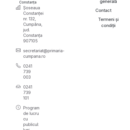
generală
Constanța
Șoseaua
Contact
Constanței
nr. 132,
Termeni și
Cumpăna,
condiții
jud.
Constanța
907105
secretariat@primaria-
cumpana.ro
0241
739
003
0241
739
101
Program
de lucru
cu
publicul:
luni,