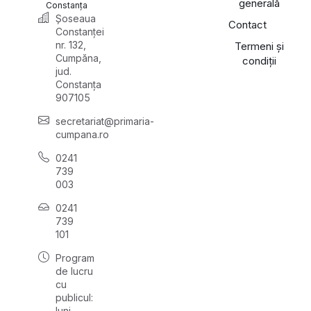
generală
Constanța
Șoseaua
Contact
Constanței
nr. 132,
Termeni și
Cumpăna,
condiții
jud.
Constanța
907105
secretariat@primaria-
cumpana.ro
0241
739
003
0241
739
101
Program
de lucru
cu
publicul:
luni,