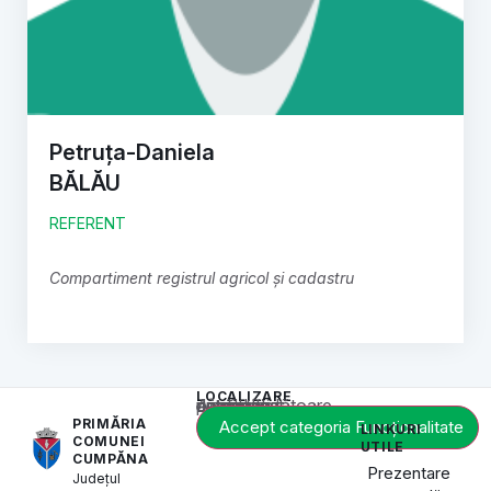
Petruța-Daniela
BĂLĂU
REFERENT
Compartiment registrul agricol și cadastru
LOCALIZARE
Acest conținut este blocat până când acceptați categoria corespunzătoare de cookie-uri.
PRIMĂRIA
Accept categoria Funcționalitate
LINKURI
COMUNEI
UTILE
CUMPĂNA
Prezentare
Județul