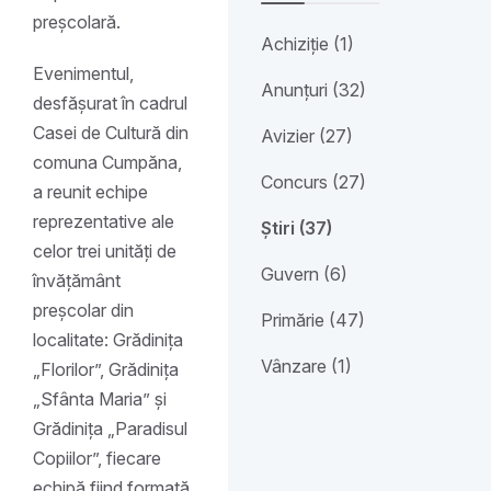
preșcolară.
Achiziție (1)
Evenimentul,
Anunțuri (32)
desfășurat în cadrul
Casei de Cultură din
Avizier (27)
comuna Cumpăna,
Concurs (27)
a reunit echipe
reprezentative ale
Știri (37)
celor trei unități de
Guvern (6)
învățământ
preșcolar din
Primărie (47)
localitate: Grădinița
Vânzare (1)
„Florilor”, Grădinița
„Sfânta Maria” și
Grădinița „Paradisul
Copiilor”, fiecare
echipă fiind formată