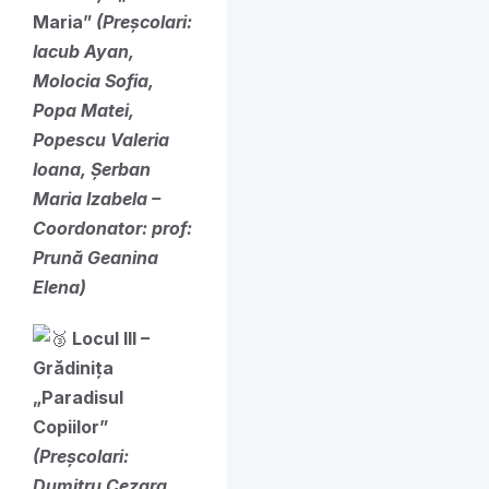
Maria”
(Preșcolari:
Iacub Ayan,
Molocia Sofia,
Popa Matei,
Popescu Valeria
Ioana, Șerban
Maria Izabela –
Coordonator: prof:
Prună Geanina
Elena)
Locul III –
Grădinița
„Paradisul
Copiilor”
(Preșcolari:
Dumitru Cezara,