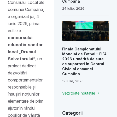
Cumpăna
Consiliului Local ale
24 Iulie, 2026
comunei Cumpăna,
a organizat joi, 4
iunie 2026, prima
ediție a
concursului
educativ-sanitar
Finala Campionatului
local „Drumul
Mondial de Fotbal – FIFA
Salvatorului”
, un
2026 urmărită de sute
de suporteri în Centrul
proiect dedicat
Civic al comunei
dezvoltării
Cumpăna
comportamentelor
19 Iulie, 2026
responsabile și
Vezi toate noutățile
însușirii noțiunilor
elementare de prim
ajutor în rândul
Categorii
copiilor de vârstă