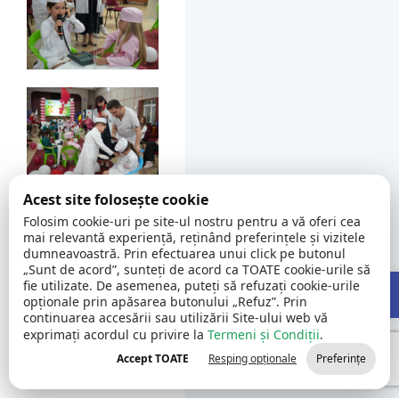
Acest site folosește cookie
Folosim cookie-uri pe site-ul nostru pentru a vă oferi cea
mai relevantă experiență, reținând preferințele și vizitele
dumneavoastră. Prin efectuarea unui click pe butonul
„Sunt de acord”, sunteți de acord ca TOATE cookie-urile să
Open 
fie utilizate. De asemenea, puteți să refuzați cookie-urile
opționale prin apăsarea butonului „Refuz”. Prin
continuarea accesării sau utilizării Site-ului web vă
exprimați acordul cu privire la
Termeni și Condiții
.
Accept TOATE
Resping opționale
Preferințe