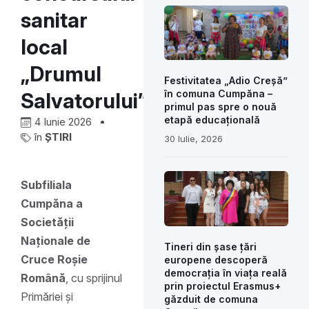
sanitar
local
„Drumul
Festivitatea „Adio Creșă”
în comuna Cumpăna –
Salvatorului”
primul pas spre o nouă
etapă educațională
4 Iunie 2026
în
ȘTIRI
30 Iulie, 2026
Subfiliala
Cumpăna a
Societății
Naționale de
Tineri din șase țări
Cruce Roșie
europene descoperă
democrația în viața reală
Română
, cu sprijinul
prin proiectul Erasmus+
Primăriei și
găzduit de comuna