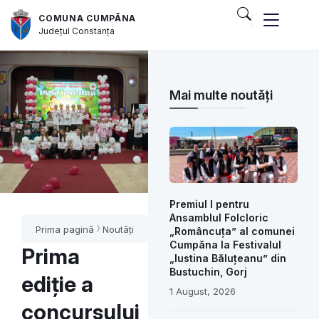
COMUNA CUMPĂNA
Județul
Constanța
Mai multe noutăți
Premiul I pentru
Ansamblul Folcloric
Prima pagină
Noutăți
„Româncuța” al comunei
Cumpăna la Festivalul
Prima
„Iustina Băluțeanu” din
Bustuchin, Gorj
ediție a
1 August, 2026
concursului