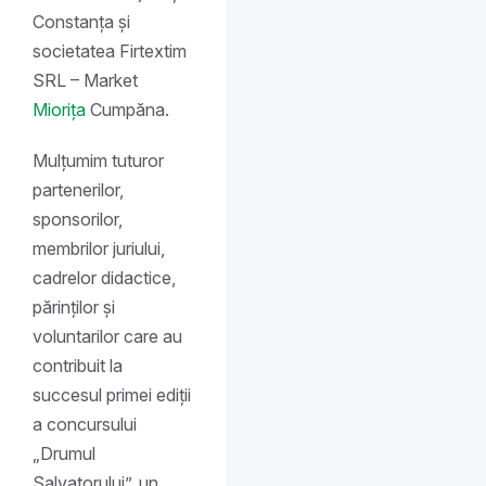
Constanța și
societatea Firtextim
SRL – Market
Miorița
Cumpăna.
Mulțumim tuturor
partenerilor,
sponsorilor,
membrilor juriului,
cadrelor didactice,
părinților și
voluntarilor care au
contribuit la
succesul primei ediții
a concursului
„Drumul
Salvatorului”, un