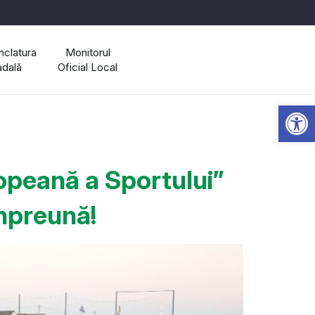
clatura
Monitorul
adală
Oficial Local
Open 
eană a Sportului”
împreună!