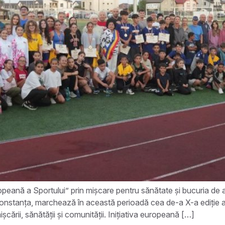
 a Sportului” prin mișcare pentru sănătate și bucuria de a f
 Constanța, marchează în această perioadă cea de-a X-a ediție
cării, sănătății și comunității. Inițiativa europeană […]