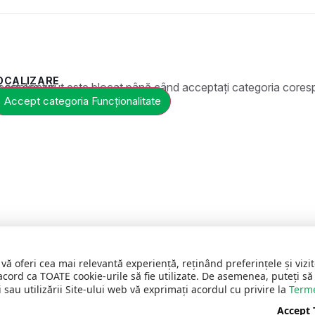
OCALIZARE
t este blocat până când acceptați categoria corespunzătoare de cookie-uri.
Accept categoria Funcționalitate
 vă oferi cea mai relevantă experiență, reținând preferințele și vi
acord ca TOATE cookie-urile să fie utilizate. De asemenea, puteți să
 sau utilizării Site-ului web vă exprimați acordul cu privire la
Terme
Accept