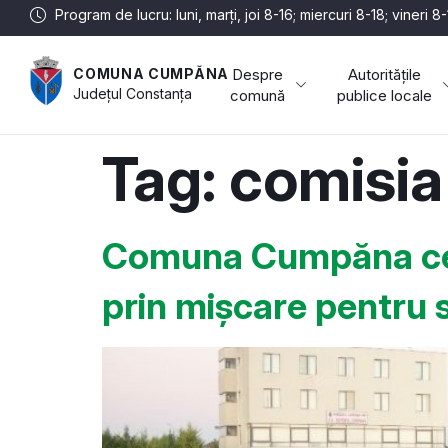
Program de lucru: luni, marți, joi 8-16; miercuri 8-18; vineri 8
Despre
Autoritățile
COMUNA CUMPĂNA
Județul
Constanța
comună
publice locale
Tag:
comisia
Comuna Cumpăna cel
prin mișcare pentru s