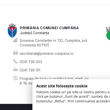
PRIMĂRIA COMUNEI CUMPĂNA
L
Acest conținu
Județul
Constanța
Șoseaua Constanței nr. 132, Cumpăna, jud.
Constanța 907105
secretariat@primaria-cumpana.ro
0241 739 003
0241 739 101
Program de lucru cu publicul:
luni, marți, joi
8-16; miercuri 8-18; vineri 8-14
Acest site folosește cookie
Folosim cookie-uri pe site-ul nostru pentru a
click pe butonul „Sunt de acord”, sunteți de 
butonului „Refuz”. Prin continuarea accesării