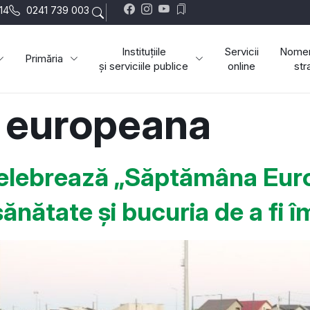
-14
0241 739 003
Instituțiile
Servicii
Nomen
Primăria
și serviciile publice
online
str
 europeana
ebrează „Săptămâna Europ
ănătate și bucuria de a fi 