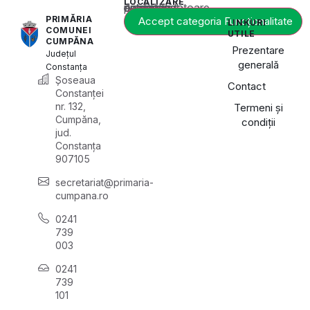
LOCALIZARE
Acest conținut este blocat până când acceptați categoria corespunzătoare de cookie-uri.
PRIMĂRIA
Accept categoria Funcționalitate
LINKURI
COMUNEI
UTILE
CUMPĂNA
Prezentare
Județul
generală
Constanța
Șoseaua
Contact
Constanței
nr. 132,
Termeni și
Cumpăna,
condiții
jud.
Constanța
907105
secretariat@primaria-
cumpana.ro
0241
739
003
0241
739
101