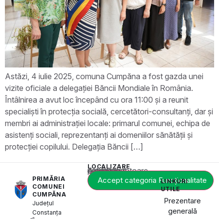
Astăzi, 4 iulie 2025, comuna Cumpăna a fost gazda unei
vizite oficiale a delegației Băncii Mondiale în România.
Întâlnirea a avut loc începând cu ora 11:00 și a reunit
specialiști în protecția socială, cercetători-consultanți, dar și
membri ai administrației locale: primarul comunei, echipa de
asistenți sociali, reprezentanți ai domeniilor sănătății și
protecției copilului. Delegația Băncii […]
LOCALIZARE
Acest conținut este blocat până când acceptați categoria corespunzătoare de cookie-uri.
PRIMĂRIA
Accept categoria Funcționalitate
LINKURI
COMUNEI
UTILE
CUMPĂNA
Prezentare
Județul
generală
Constanța