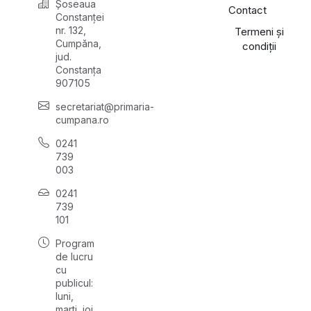
Șoseaua
Contact
Constanței
nr. 132,
Termeni și
Cumpăna,
condiții
jud.
Constanța
907105
secretariat@primaria-
cumpana.ro
0241
739
003
0241
739
101
Program
de lucru
cu
publicul:
luni,
marți, joi