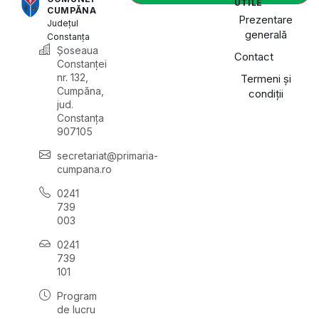
UTILE
CUMPĂNA
Prezentare
Județul
generală
Constanța
Șoseaua
Contact
Constanței
nr. 132,
Termeni și
Cumpăna,
condiții
jud.
Constanța
907105
secretariat@primaria-
cumpana.ro
0241
739
003
0241
739
101
Program
de lucru