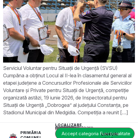
Serviciul Voluntar pentru Situații de Urgență (SVSU)
Cumpăna a obținut Locul al II-lea în clasamentul general al
etapei județene a Concursurilor Profesionale ale Serviciilor
Voluntare și Private pentru Situații de Urgență, competiție
organizată astăzi, 19 iunie 2026, de Inspectoratul pentru
Situații de Urgență „Dobrogea” al județului Constanța, pe
Stadionul Municipal din Medgidia. Competiția a reunit […]
LOCALIZARE
Acest conținut este blocat până când acceptați categoria corespunzătoare de cookie-uri.
PRIMĂRIA
Accept categoria Funcționalitate
LINKURI
COMUNEI