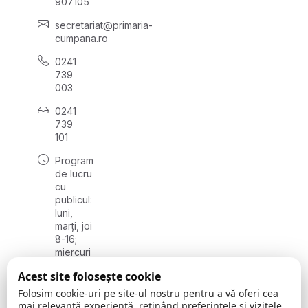
907105
secretariat@primaria-
cumpana.ro
0241
739
003
0241
739
101
Program
de lucru
cu
publicul:
luni,
marți, joi
8-16;
miercuri
8-18;
Acest site folosește cookie
vineri 8-
14
Folosim cookie-uri pe site-ul nostru pentru a vă oferi cea
mai relevantă experiență, reținând preferințele și vizitele