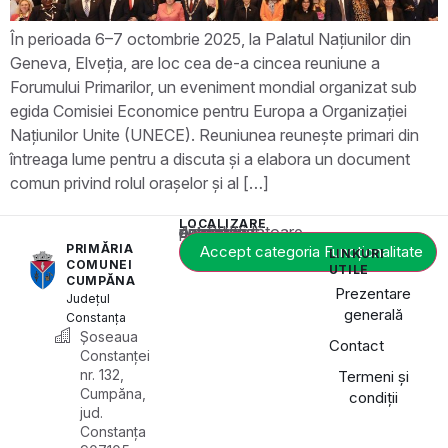
În perioada 6–7 octombrie 2025, la Palatul Națiunilor din
Geneva, Elveția, are loc cea de-a cincea reuniune a
Forumului Primarilor, un eveniment mondial organizat sub
egida Comisiei Economice pentru Europa a Organizației
Națiunilor Unite (UNECE). Reuniunea reunește primari din
întreaga lume pentru a discuta și a elabora un document
comun privind rolul orașelor și al […]
LOCALIZARE
Acest conținut este blocat până când acceptați categoria corespunzătoare de cookie-uri.
PRIMĂRIA
Accept categoria Funcționalitate
LINKURI
COMUNEI
UTILE
CUMPĂNA
Prezentare
Județul
generală
Constanța
Șoseaua
Contact
Constanței
nr. 132,
Termeni și
Cumpăna,
condiții
jud.
Constanța