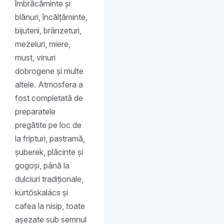
îmbrăcăminte și
blănuri, încălțăminte,
bijuterii, brânzeturi,
mezeluri, miere,
must, vinuri
dobrogene și multe
altele. Atmosfera a
fost completată de
preparatele
pregătite pe loc de
la fripturi, pastramă,
șuberek, plăcinte și
gogoși, până la
dulciuri tradiționale,
kürtőskalács și
cafea la nisip, toate
așezate sub semnul