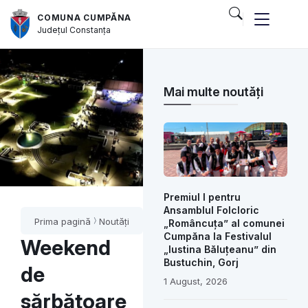
COMUNA CUMPĂNA
Județul
Constanța
Mai multe noutăți
Premiul I pentru
Ansamblul Folcloric
Prima pagină
Noutăți
„Româncuța” al comunei
Cumpăna la Festivalul
Weekend
„Iustina Băluțeanu” din
Bustuchin, Gorj
de
1 August, 2026
sărbătoare