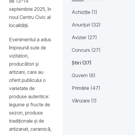
de 13–14
septembrie 2025, în
Achiziție (1)
noul Centru Civic al
Anunțuri (32)
localității.
Avizier (27)
Evenimentul a adus
împreună sute de
Concurs (27)
vizitatori,
Știri (37)
producători și
artizani, care au
Guvern (6)
oferit publicului o
Primărie (47)
varietate de
produse autentice:
Vânzare (1)
legume și fructe de
sezon, produse
tradiționale și de
artizanat, ceramică,