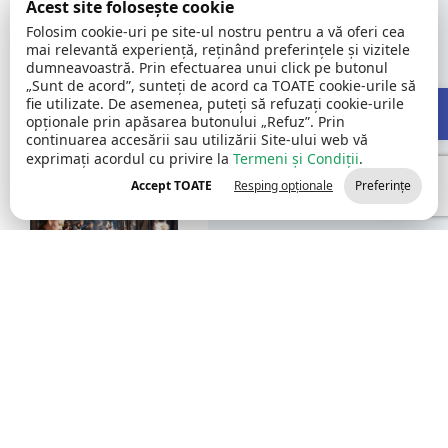
Acest site folosește cookie
Folosim cookie-uri pe site-ul nostru pentru a vă oferi cea
mai relevantă experiență, reținând preferințele și vizitele
dumneavoastră. Prin efectuarea unui click pe butonul
„Sunt de acord”, sunteți de acord ca TOATE cookie-urile să
Open 
fie utilizate. De asemenea, puteți să refuzați cookie-urile
opționale prin apăsarea butonului „Refuz”. Prin
continuarea accesării sau utilizării Site-ului web vă
exprimați acordul cu privire la
Termeni și Condiții
.
Accept TOATE
Resping opționale
Preferințe