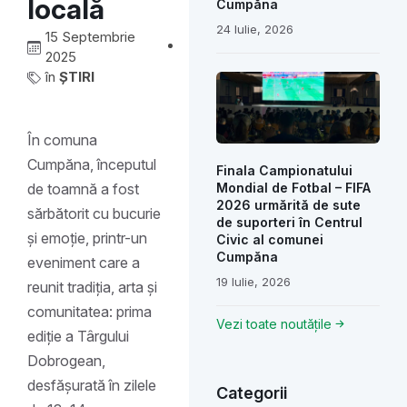
locală
Cumpăna
24 Iulie, 2026
15 Septembrie
2025
în
ȘTIRI
În comuna
Cumpăna, începutul
Finala Campionatului
Mondial de Fotbal – FIFA
de toamnă a fost
2026 urmărită de sute
sărbătorit cu bucurie
de suporteri în Centrul
și emoție, printr-un
Civic al comunei
Cumpăna
eveniment care a
19 Iulie, 2026
reunit tradiția, arta și
comunitatea: prima
Vezi toate noutățile
ediție a Târgului
Dobrogean,
desfășurată în zilele
Categorii