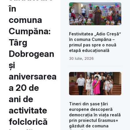
în
comuna
Cumpăna:
Festivitatea „Adio Creșă”
în comuna Cumpăna –
Târg
primul pas spre o nouă
etapă educațională
Dobrogean
30 Iulie, 2026
și
aniversarea
a 20 de
ani de
Tineri din șase țări
activitate
europene descoperă
democrația în viața reală
folclorică
prin proiectul Erasmus+
găzduit de comuna