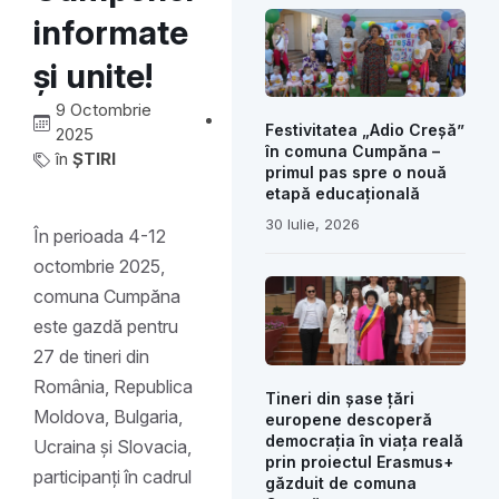
informate
și unite!
9 Octombrie
Festivitatea „Adio Creșă”
2025
în comuna Cumpăna –
în
ȘTIRI
primul pas spre o nouă
etapă educațională
30 Iulie, 2026
În perioada 4-12
octombrie 2025,
comuna
Cumpăna
este gazdă pentru
27 de tineri din
România, Republica
Tineri din șase țări
Moldova, Bulgaria,
europene descoperă
democrația în viața reală
Ucraina și Slovacia,
prin proiectul Erasmus+
participanți în cadrul
găzduit de comuna