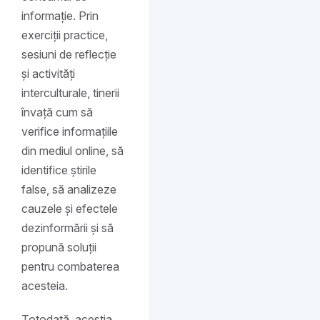
informație. Prin
exerciții practice,
sesiuni de reflecție
și activități
interculturale, tinerii
învață cum să
verifice informațiile
din mediul online, să
identifice știrile
false, să analizeze
cauzele și efectele
dezinformării și să
propună soluții
pentru combaterea
acesteia.
Totodată, aceștia