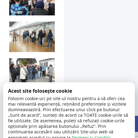
Acest site folosește cookie
Folosim cookie-uri pe site-ul nostru pentru a vă oferi cea
mai relevantă experiență, reținând preferințele și vizitele
dumneavoastră. Prin efectuarea unui click pe butonul
„Sunt de acord”, sunteți de acord ca TOATE cookie-urile să
Open 
fie utilizate. De asemenea, puteți să refuzați cookie-urile
opționale prin apăsarea butonului „Refuz”. Prin
continuarea accesării sau utilizării Site-ului web vă
exprimați acordul cu privire la
Termeni și Condiții
.