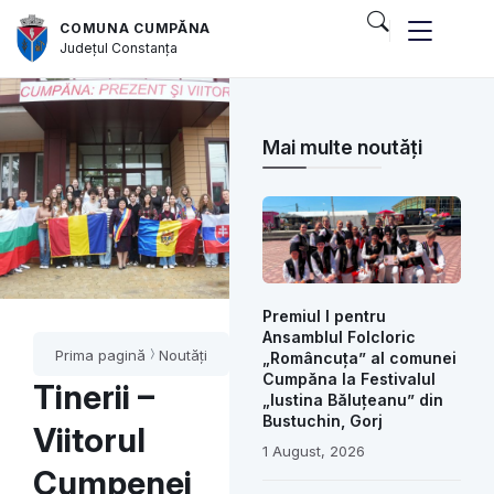
COMUNA CUMPĂNA
Județul
Constanța
Mai multe noutăți
Premiul I pentru
Ansamblul Folcloric
Prima pagină
Noutăți
„Româncuța” al comunei
Cumpăna la Festivalul
Tinerii –
„Iustina Băluțeanu” din
Bustuchin, Gorj
Viitorul
1 August, 2026
Cumpenei