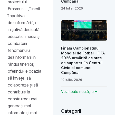
Cumpăna
proiectului
24 Iulie, 2026
Erasmus+ „Tinerii
împotriva
dezinformării”, o
inițiativă dedicată
educației media și
combaterii
Finala Campionatului
fenomenului
Mondial de Fotbal – FIFA
dezinformării în
2026 urmărită de sute
de suporteri în Centrul
rândul tinerilor,
Civic al comunei
oferindu-le ocazia
Cumpăna
să învețe, să
19 Iulie, 2026
colaboreze și să
Vezi toate noutățile
contribuie la
construirea unei
generații mai
Categorii
informate și mai