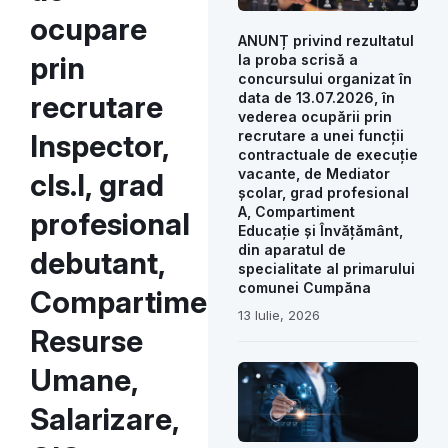
ocupare
ANUNȚ privind rezultatul
prin
la proba scrisă a
concursului organizat în
recrutare
data de 13.07.2026, în
vederea ocupării prin
recrutare a unei funcții
Inspector,
contractuale de execuție
vacante, de Mediator
cls.I, grad
școlar, grad profesional
A, Compartiment
profesional
Educație și Învățământ,
din aparatul de
debutant,
specialitate al primarului
comunei Cumpăna
Compartiment
13 Iulie, 2026
Resurse
Umane,
Salarizare,