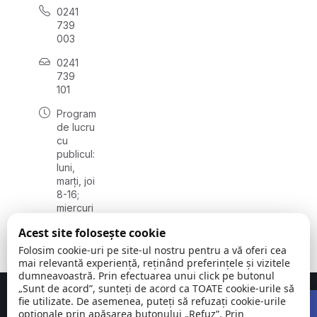
0241
739
003
0241
739
101
Program
de lucru
cu
publicul:
luni,
marți, joi
8-16;
miercuri
8-18;
Acest site folosește cookie
vineri 8-
14
Folosim cookie-uri pe site-ul nostru pentru a vă oferi cea
mai relevantă experiență, reținând preferințele și vizitele
dumneavoastră. Prin efectuarea unui click pe butonul
„Sunt de acord”, sunteți de acord ca TOATE cookie-urile să
Open 
Concept realizat de
Big Media Relații Publice SRL
fie utilizate. De asemenea, puteți să refuzați cookie-urile
opționale prin apăsarea butonului „Refuz”. Prin