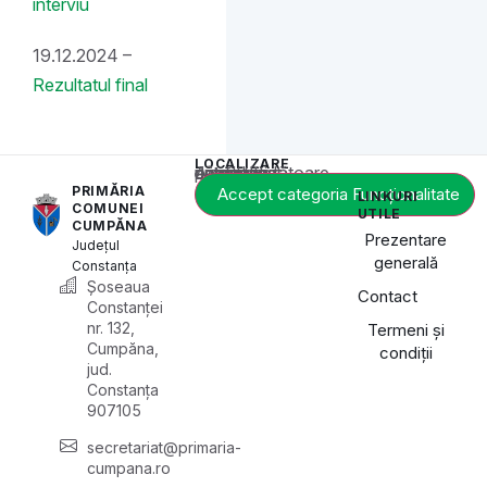
interviu
19.12.2024 –
Rezultatul final
LOCALIZARE
Acest conținut este blocat până când acceptați categoria corespunzătoare de cookie-uri.
PRIMĂRIA
Accept categoria Funcționalitate
LINKURI
COMUNEI
UTILE
CUMPĂNA
Prezentare
Județul
generală
Constanța
Șoseaua
Contact
Constanței
nr. 132,
Termeni și
Cumpăna,
condiții
jud.
Constanța
907105
secretariat@primaria-
cumpana.ro