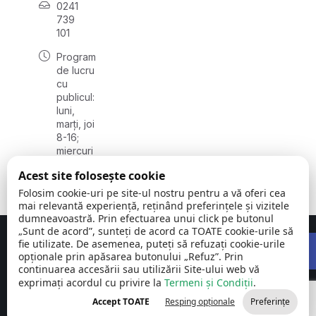
0241
739
101
Program
de lucru
cu
publicul:
luni,
marți, joi
8-16;
miercuri
8-18;
Acest site folosește cookie
vineri 8-
14
Folosim cookie-uri pe site-ul nostru pentru a vă oferi cea
mai relevantă experiență, reținând preferințele și vizitele
dumneavoastră. Prin efectuarea unui click pe butonul
„Sunt de acord”, sunteți de acord ca TOATE cookie-urile să
Open 
Concept realizat de
Big Media Relații Publice SRL
fie utilizate. De asemenea, puteți să refuzați cookie-urile
opționale prin apăsarea butonului „Refuz”. Prin
continuarea accesării sau utilizării Site-ului web vă
Comuna
©
Toate
exprimați acordul cu privire la
Cumpăna |
Termeni și Condiții
2026
drepturile
.
Județul
rezervate
Accept TOATE
Resping opționale
Preferințe
Constanța