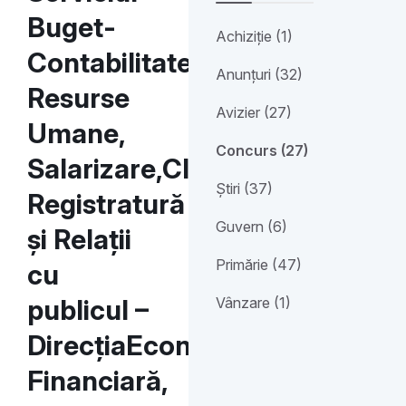
Buget-
Achiziție (1)
Contabilitate,
Anunțuri (32)
Resurse
Avizier (27)
Umane,
Concurs (27)
Salarizare,CIC,
Știri (37)
Registratură
Guvern (6)
și Relații
Primărie (47)
cu
publicul –
Vânzare (1)
DirecțiaEconomico-
Financiară,