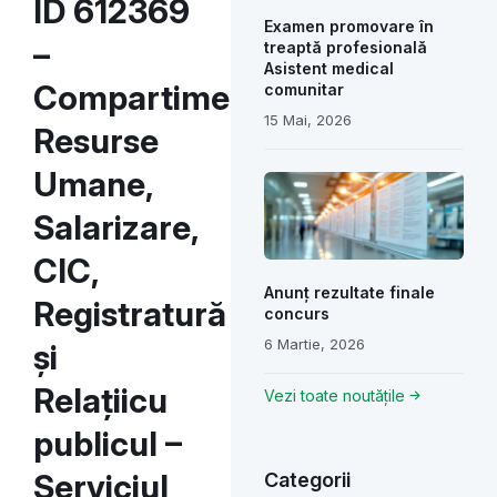
ID 612369
Examen promovare în
–
treaptă profesională
Asistent medical
Compartimentului
comunitar
15 Mai, 2026
Resurse
Umane,
Salarizare,
CIC,
Anunț rezultate finale
Registratură
concurs
6 Martie, 2026
și
Relațiicu
Vezi toate noutățile
publicul –
Serviciul
Categorii