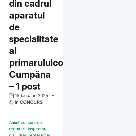
din cadrul
aparatul
de
specialitate
al
primaruluicomunei
Cumpăna
– 1 post
15 Ianuarie 2025
în
CONCURS
Anunt concurs de
recrutare Inspector,
cls.I. grad profesional