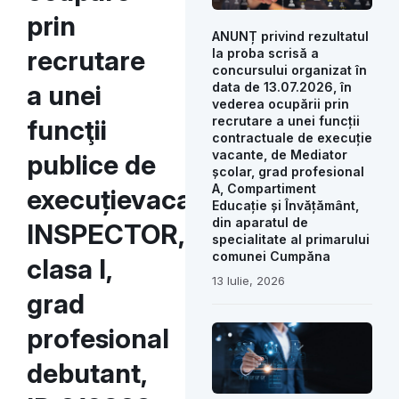
prin
ANUNȚ privind rezultatul
recrutare
la proba scrisă a
concursului organizat în
a unei
data de 13.07.2026, în
vederea ocupării prin
recrutare a unei funcții
funcţii
contractuale de execuție
vacante, de Mediator
publice de
școlar, grad profesional
A, Compartiment
execuțievacante:
Educație și Învățământ,
din aparatul de
INSPECTOR,
specialitate al primarului
comunei Cumpăna
clasa I,
13 Iulie, 2026
grad
profesional
debutant,