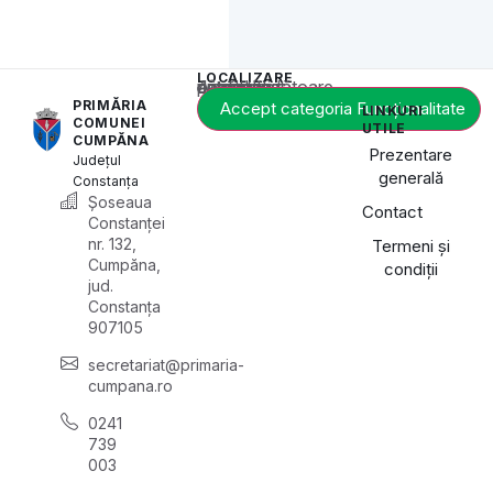
LOCALIZARE
Acest conținut este blocat până când acceptați categoria corespunzătoare de cookie-uri.
PRIMĂRIA
Accept categoria Funcționalitate
LINKURI
COMUNEI
UTILE
CUMPĂNA
Prezentare
Județul
generală
Constanța
Șoseaua
Contact
Constanței
nr. 132,
Termeni și
Cumpăna,
condiții
jud.
Constanța
907105
secretariat@primaria-
cumpana.ro
0241
739
003