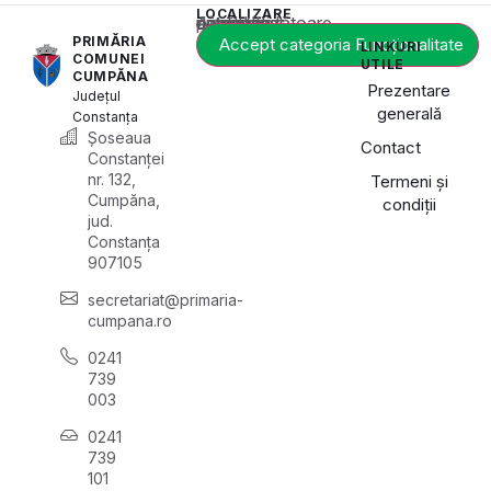
LOCALIZARE
Acest conținut este blocat până când acceptați categoria corespunzătoare de cookie-uri.
PRIMĂRIA
Accept categoria Funcționalitate
LINKURI
COMUNEI
UTILE
CUMPĂNA
Prezentare
Județul
generală
Constanța
Șoseaua
Contact
Constanței
nr. 132,
Termeni și
Cumpăna,
condiții
jud.
Constanța
907105
secretariat@primaria-
cumpana.ro
0241
739
003
0241
739
101